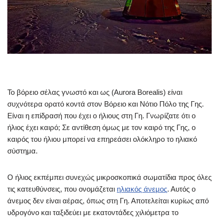
Το βόρειο σέλας γνωστό και ως (Aurora Borealis) είναι
συχνότερα ορατό κοντά στον Βόρειο και Νότιο Πόλο της Γης.
Είναι η επίδρασή που έχει ο ήλιους στη Γη. Γνωρίζατε ότι ο
ήλιος έχει καιρό; Σε αντίθεση όμως με τον καιρό της Γης, ο
καιρός του ήλιου μπορεί να επηρεάσει ολόκληρο το ηλιακό
σύστημα.
Ο ήλιος εκπέμπει συνεχώς μικροσκοπικά σωματίδια προς όλες
τις κατευθύνσεις, που ονομάζεται
ηλιακός άνεμος
. Αυτός ο
άνεμος δεν είναι αέρας, όπως στη Γη. Αποτελείται κυρίως από
υδρογόνο και ταξιδεύει με εκατοντάδες χιλιόμετρα το