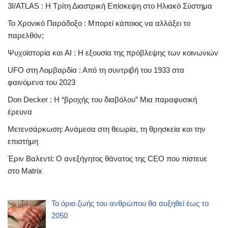
3I/ATLAS : Η Τρίτη Διαστρική Επίσκεψη στο Ηλιακό Σύστημα
Το Χρονικό Παράδοξο : Μπορεί κάποιος να αλλάξει το
παρελθόν;
Ψυχοϊστορία και AI : Η εξουσία της πρόβλεψης των κοινωνιών
UFO στη Λομβαρδία : Από τη συντριβή του 1933 στα
φαινόμενα του 2023
Don Decker : Η “βροχής του διαβόλου” Μια παραφυσική
έρευνα
Μετενσάρκωση: Ανάμεσα στη θεωρία, τη θρησκεία και την
επιστήμη
Έριν Βαλεντί: Ο ανεξήγητος θάνατος της CEO που πίστευε
στο Matrix
Το όριο ζωής του ανθρώπου θα αυξηθεί έως το
2050