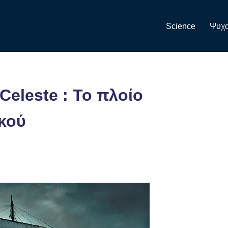
Science
Ψυχο
Celeste : Το πλοίο
κού