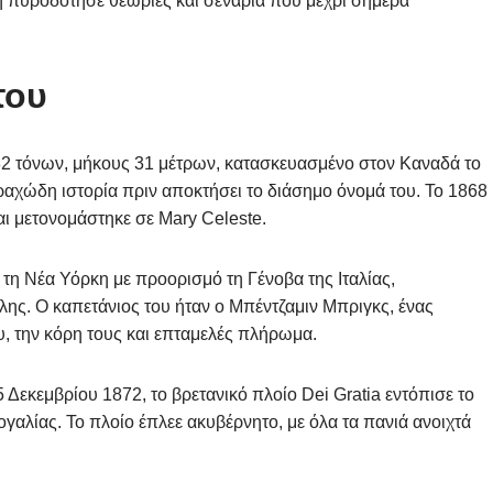
ή πυροδότησε θεωρίες και σενάρια που μέχρι σήμερα
του
282 τόνων, μήκους 31 μέτρων, κατασκευασμένο στον Καναδά το
ραχώδη ιστορία πριν αποκτήσει το διάσημο όνομά του. Το 1868
αι μετονομάστηκε σε Mary Celeste.
τη Νέα Υόρκη με προορισμό τη Γένοβα της Ιταλίας,
λης. Ο καπετάνιος του ήταν ο Μπέντζαμιν Μπριγκς, ένας
ου, την κόρη τους και επταμελές πλήρωμα.
5 Δεκεμβρίου 1872, το βρετανικό πλοίο Dei Gratia εντόπισε το
ογαλίας. Το πλοίο έπλεε ακυβέρνητο, με όλα τα πανιά ανοιχτά