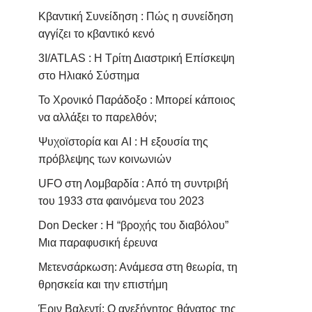
Κβαντική Συνείδηση : Πώς η συνείδηση
αγγίζει το κβαντικό κενό
3I/ATLAS : Η Τρίτη Διαστρική Επίσκεψη
στο Ηλιακό Σύστημα
Το Χρονικό Παράδοξο : Μπορεί κάποιος
να αλλάξει το παρελθόν;
Ψυχοϊστορία και AI : Η εξουσία της
πρόβλεψης των κοινωνιών
UFO στη Λομβαρδία : Από τη συντριβή
του 1933 στα φαινόμενα του 2023
Don Decker : Η “βροχής του διαβόλου”
Μια παραφυσική έρευνα
Μετενσάρκωση: Ανάμεσα στη θεωρία, τη
θρησκεία και την επιστήμη
Έριν Βαλεντί: Ο ανεξήγητος θάνατος της