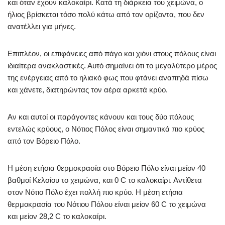
και όταν έχουν καλοκαίρι. Κατά τη διάρκεια του χειμώνα, ο
ήλιος βρίσκεται τόσο πολύ κάτω από τον ορίζοντα, που δεν
ανατέλλει για μήνες.
Επιπλέον, οι επιφάνειες από πάγο και χιόνι στους πόλους είναι
ιδιαίτερα ανακλαστικές. Αυτό σημαίνει ότι το μεγαλύτερο μέρος
της ενέργειας από το ηλιακό φως που φτάνει αναπηδά πίσω
και χάνετε, διατηρώντας τον αέρα αρκετά κρύο.
Αν και αυτοί οι παράγοντες κάνουν και τους δύο πόλους
εντελώς κρύους, ο Νότιος Πόλος είναι σημαντικά πιο κρύος
από τον Βόρειο Πόλο.
Η μέση ετήσια θερμοκρασία στο Βόρειο Πόλο είναι μείον 40
βαθμοί Κελσίου το χειμώνα, και 0 C το καλοκαίρι. Αντίθετα
στον Νότιο Πόλο έχει πολλή πιο κρύο. Η μέση ετήσια
θερμοκρασία του Νότιου Πόλου είναι μείον 60 C το χειμώνα
και μείον 28,2 C το καλοκαίρι.