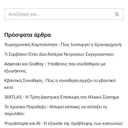
Πρόσφατα άρθρα
Χωροχρονική Καμπυλότητα : Πώς λειτουργεί η Χρονομηχανή;
Τι Συμβαίνει Όταν Δύο Αστέρια Νετρονίων Συγκρουστούν;
Adamski και Godfrey : Υποθέσεις που συνδέθηκαν με
εξωγήινους
Κβαντική Συνείδηση : Πώς η συνείδηση αγγίζει το κβαντικό
κενό
3I/ATLAS : Η Τρίτη Διαστρική Επίσκεψη στο Ηλιακό Σύστημα
Το Χρονικό Παράδοξο : Μπορεί κάποιος να αλλάξει το
παρελθόν;
Ψυχοϊστορία και AI : Η εξουσία της πρόβλεψης των κοινωνιών