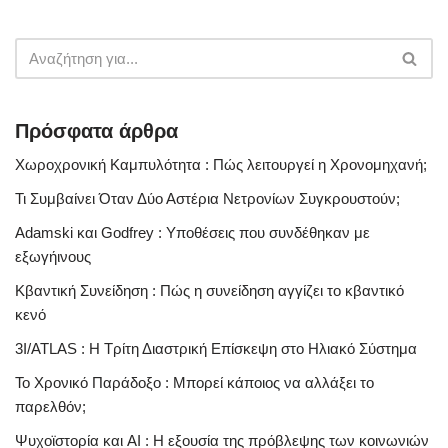
Πρόσφατα άρθρα
Χωροχρονική Καμπυλότητα : Πώς λειτουργεί η Χρονομηχανή;
Τι Συμβαίνει Όταν Δύο Αστέρια Νετρονίων Συγκρουστούν;
Adamski και Godfrey : Υποθέσεις που συνδέθηκαν με
εξωγήινους
Κβαντική Συνείδηση : Πώς η συνείδηση αγγίζει το κβαντικό
κενό
3I/ATLAS : Η Τρίτη Διαστρική Επίσκεψη στο Ηλιακό Σύστημα
Το Χρονικό Παράδοξο : Μπορεί κάποιος να αλλάξει το
παρελθόν;
Ψυχοϊστορία και AI : Η εξουσία της πρόβλεψης των κοινωνιών