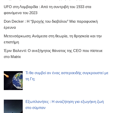
UFO στη Λομβαρδία : Από τη συντριβή του 1933 στα
φαινόμενα του 2023
Don Decker : Η “βροχής του διαβόλου” Μια παραφυσική
έρευνα
Μετενσάρκωση: Ανάμεσα στη θεωρία, τη θρησκεία και την
επιστήμη
Έριν Βαλεντί: Ο ανεξήγητος θάνατος της CEO που πίστευε
στο Matrix
Τι θα συμβεί αν ένας αστεροειδής συγκρουστεί με
τη Γη;
Εξωπλανήτες : Η αναζήτηση για εξωγήινη ζωή
στο σύμπαν