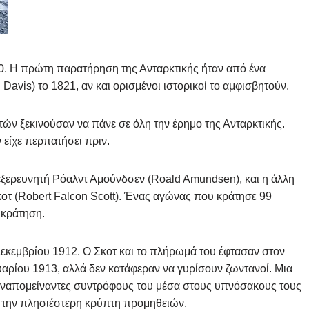
820. Η πρώτη παρατήρηση της Ανταρκτικής ήταν από ένα
Davis) το 1821, αν και ορισμένοι ιστορικοί το αμφισβητούν.
τών ξεκινούσαν να πάνε σε όλη την έρημο της Ανταρκτικής.
είχε περπατήσει πριν.
εξερευνητή Ρόαλντ Αμούνδσεν (Roald Amundsen), και η άλλη
οτ (Robert Falcon Scott). Ένας αγώνας που κράτησε 99
πικράτηση.
Δεκεμβρίου 1912. Ο Σκοτ ​​και το πλήρωμά του έφτασαν στον
υαρίου 1913, αλλά δεν κατάφεραν να γυρίσουν ζωντανοί. Μια
 εναπομείναντες συντρόφους του μέσα στους υπνόσακους τους
ό την πλησιέστερη κρύπτη προμηθειών.