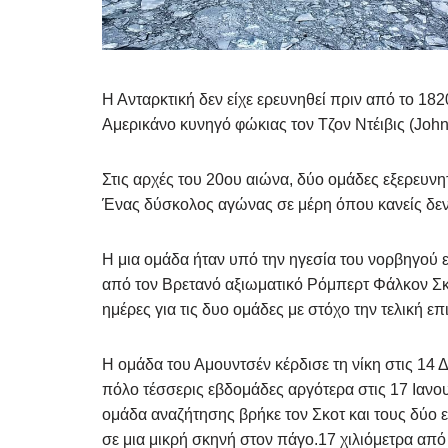
Η Ανταρκτική δεν είχε ερευνηθεί πριν από το 1
Αμερικάνο κυνηγό φώκιας τον Τζον Ντέιβις (John 
Στις αρχές του 20ου αιώνα, δύο ομάδες εξερευνη
Ένας δύσκολος αγώνας σε μέρη όπου κανείς δεν 
Η μια ομάδα ήταν υπό την ηγεσία του νορβηγού 
από τον Βρετανό αξιωματικό Ρόμπερτ Φάλκον Σκ
ημέρες για τις δυο ομάδες με στόχο την τελική ε
Η ομάδα του Αμουντσέν κέρδισε τη νίκη στις 14 
πόλο τέσσερις εβδομάδες αργότερα στις 17 Ιανο
ομάδα αναζήτησης βρήκε τον Σκοτ και τους δύο
σε μια μικρή σκηνή στον πάγο.17 χιλιόμετρα απ