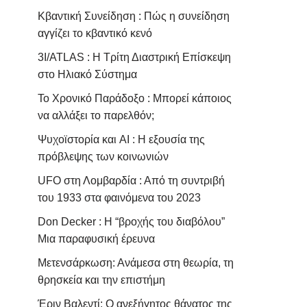
Κβαντική Συνείδηση : Πώς η συνείδηση
αγγίζει το κβαντικό κενό
3I/ATLAS : Η Τρίτη Διαστρική Επίσκεψη
στο Ηλιακό Σύστημα
Το Χρονικό Παράδοξο : Μπορεί κάποιος
να αλλάξει το παρελθόν;
Ψυχοϊστορία και AI : Η εξουσία της
πρόβλεψης των κοινωνιών
UFO στη Λομβαρδία : Από τη συντριβή
του 1933 στα φαινόμενα του 2023
Don Decker : Η “βροχής του διαβόλου”
Μια παραφυσική έρευνα
Μετενσάρκωση: Ανάμεσα στη θεωρία, τη
θρησκεία και την επιστήμη
Έριν Βαλεντί: Ο ανεξήγητος θάνατος της