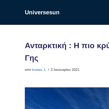
Universesun
Μεταπηδήστε
στο
περιεχόμενο
Ανταρκτική : Η πιο κρ
Γης
από
kostas..L
2 Ιανουαρίου 2021