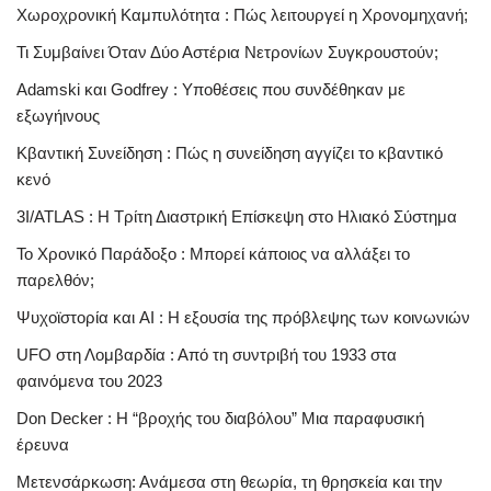
Χωροχρονική Καμπυλότητα : Πώς λειτουργεί η Χρονομηχανή;
Τι Συμβαίνει Όταν Δύο Αστέρια Νετρονίων Συγκρουστούν;
Adamski και Godfrey : Υποθέσεις που συνδέθηκαν με
εξωγήινους
Κβαντική Συνείδηση : Πώς η συνείδηση αγγίζει το κβαντικό
κενό
3I/ATLAS : Η Τρίτη Διαστρική Επίσκεψη στο Ηλιακό Σύστημα
Το Χρονικό Παράδοξο : Μπορεί κάποιος να αλλάξει το
παρελθόν;
Ψυχοϊστορία και AI : Η εξουσία της πρόβλεψης των κοινωνιών
UFO στη Λομβαρδία : Από τη συντριβή του 1933 στα
φαινόμενα του 2023
Don Decker : Η “βροχής του διαβόλου” Μια παραφυσική
έρευνα
Μετενσάρκωση: Ανάμεσα στη θεωρία, τη θρησκεία και την