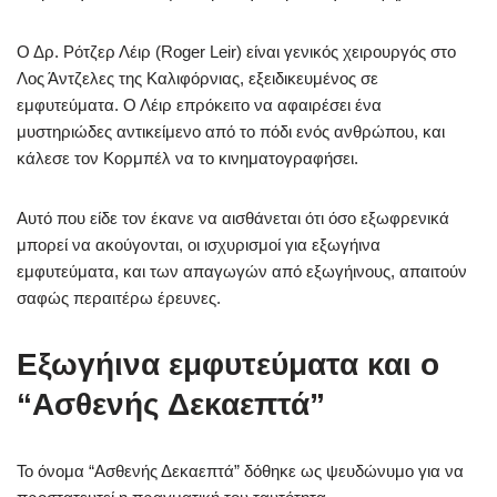
Ο Δρ. Ρότζερ Λέιρ (Roger Leir) είναι γενικός χειρουργός στο
Λος Άντζελες της Καλιφόρνιας, εξειδικευμένος σε
εμφυτεύματα. Ο Λέιρ επρόκειτο να αφαιρέσει ένα
μυστηριώδες αντικείμενο από το πόδι ενός ανθρώπου, και
κάλεσε τον Κορμπέλ να το κινηματογραφήσει.
Αυτό που είδε τον έκανε να αισθάνεται ότι όσο εξωφρενικά
μπορεί να ακούγονται, οι ισχυρισμοί για εξωγήινα
εμφυτεύματα, και των απαγωγών από εξωγήινους, απαιτούν
σαφώς περαιτέρω έρευνες.
Εξωγήινα εμφυτεύματα και ο
“Ασθενής Δεκαεπτά”
Το όνομα “Ασθενής Δεκαεπτά” δόθηκε ως ψευδώνυμο για να