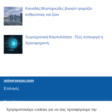
Καναδάς:Μυστηριώδες βουητό τρομάζει
ανθρώπους και ζώα
Χωροχρονική Καμπυλότητα : Πώς λειτουργεί η
Χρονομηχανή;
universesun.com
Επιλογές
Όροι Χρήσης
Χρησιμοποιούμε cookies για να σας προσφέρουμε την
Καριέρα