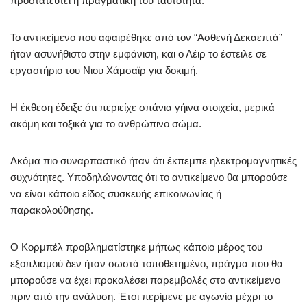
προστατευτεί η πραγματική του ταυτότητα.
Το αντικείμενο που αφαιρέθηκε από τον “Ασθενή Δεκαεπτά”
ήταν ασυνήθιστο στην εμφάνιση, και ο Λέιρ το έστειλε σε
εργαστήριο του Νιου Χάμσαϊρ για δοκιμή.
Η έκθεση έδειξε ότι περιείχε σπάνια γήινα στοιχεία, μερικά
ακόμη και τοξικά για το ανθρώπινο σώμα.
Ακόμα πιο συναρπαστικό ήταν ότι έκπεμπε ηλεκτρομαγνητικές
συχνότητες. Υποδηλώνοντας ότι το αντικείμενο θα μπορούσε
να είναι κάποιο είδος συσκευής επικοινωνίας ή
παρακολούθησης.
Ο Κορμπέλ προβληματίστηκε μήπως κάποιο μέρος του
εξοπλισμού δεν ήταν σωστά τοποθετημένο, πράγμα που θα
μπορούσε να έχει προκαλέσει παρεμβολές στο αντικείμενο
πριν από την ανάλυση. Έτσι περίμενε με αγωνία μέχρι το