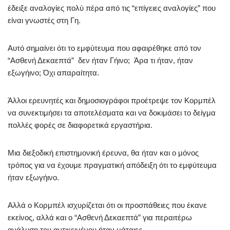
έδειξε αναλογίες πολύ πέρα ​​από τις “επίγειες αναλογίες” που
είναι γνωστές στη Γη.
Αυτό σημαίνει ότι το εμφύτευμα που αφαιρέθηκε από τον
“Ασθενή Δεκαεπτά” δεν ήταν Γήινο; Άρα τι ήταν, ήταν
εξωγήινο; Όχι απαραίτητα.
Άλλοι ερευνητές και δημοσιογράφοι προέτρεψε τον Κορμπέλ
να συνεκτιμήσει τα αποτελέσματα και να δοκιμάσει το δείγμα
πολλές φορές σε διαφορετικά εργαστήρια.
Μια διεξοδική επιστημονική έρευνα, θα ήταν και ο μόνος
τρόπος για να έχουμε πραγματική απόδειξη ότι το εμφύτευμα
ήταν εξωγήινο.
Αλλά ο Κορμπέλ ισχυρίζεται ότι οι προσπάθειες που έκανε
εκείνος, αλλά και ο “Ασθενή Δεκαεπτά” για περαιτέρω
ανάλυση του αντικειμένου ήταν μάταιες.